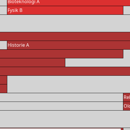
Bioteknologi A
Fysik B
Historie A
Rel
Ol