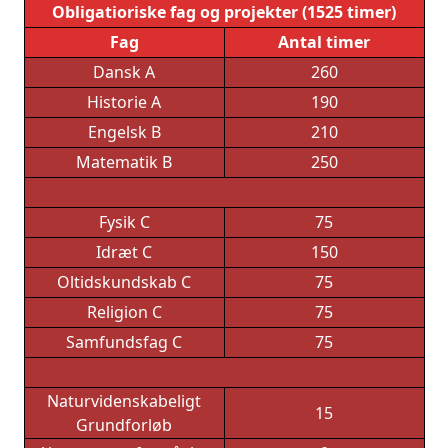
Obligatioriske fag og projekter (1525 timer)
Fag
Antal timer
Dansk A
260
Historie A
190
Engelsk B
210
Matematik B
250
Fysik C
75
Idræt C
150
Oltidskundskab C
75
Religion C
75
Samfundsfag C
75
Naturvidenskabeligt
15
Grundforløb