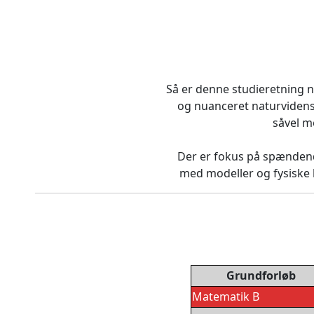
Så er denne studieretning n
og nuanceret naturvidensk
såvel m
Der er fokus på spændend
med modeller og fysiske 
Grundforløb
Matematik B