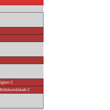
igion C
dtidskundskab C