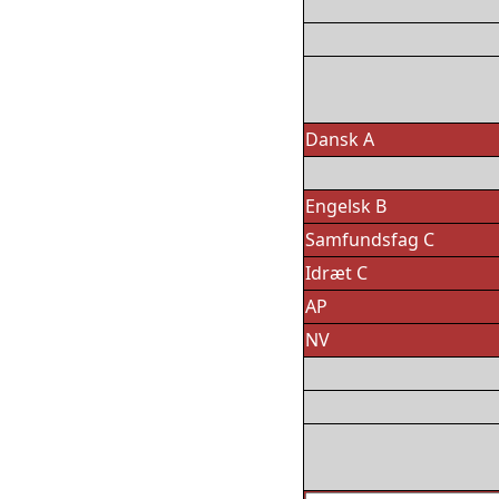
Dansk A
Engelsk B
Samfundsfag C
Idræt C
AP
NV