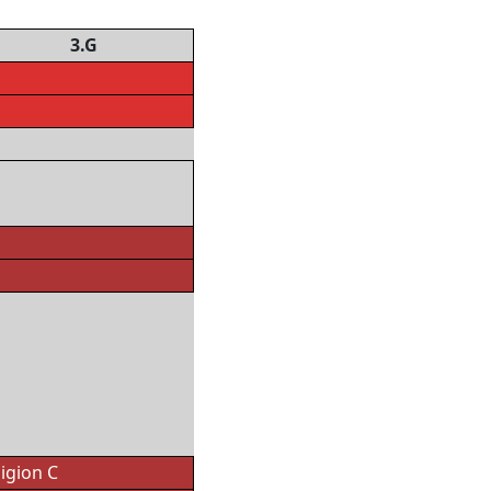
3.G
igion C