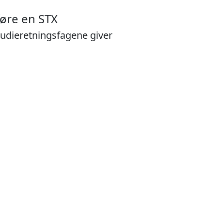
øre en STX
tudieretningsfagene giver