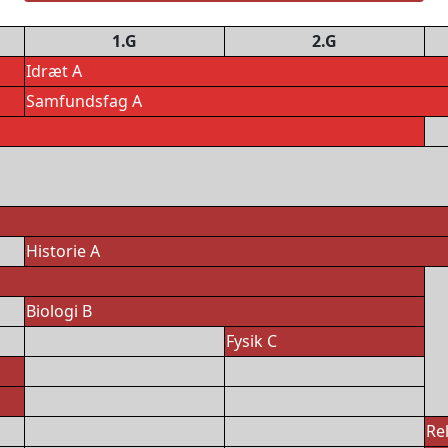
1.G
2.G
Idræt A
Samfundsfag A
Historie A
Biologi B
Fysik C
Rel