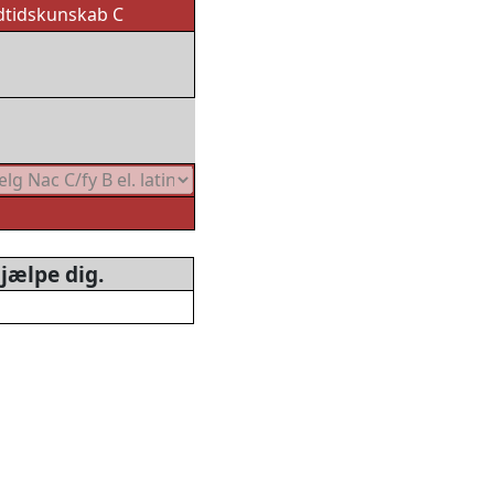
dtidskunskab C
jælpe dig.