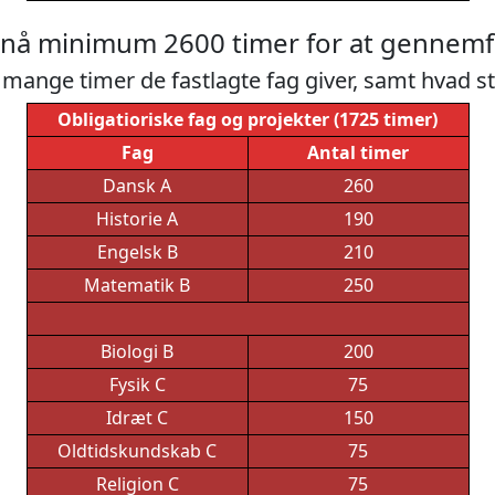
pnå minimum 2600 timer for at gennemf
mange timer de fastlagte fag giver, samt hvad s
Obligatioriske fag og projekter (1725 timer)
Fag
Antal timer
Dansk A
260
Historie A
190
Engelsk B
210
Matematik B
250
Biologi B
200
Fysik C
75
Idræt C
150
Oldtidskundskab C
75
Religion C
75